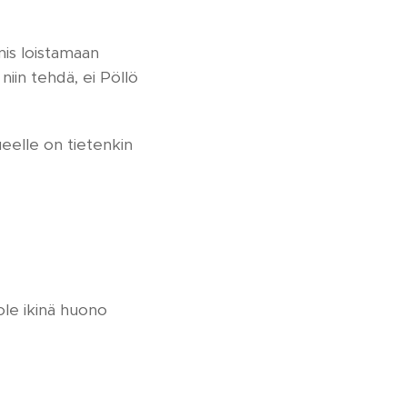
mis loistamaan
niin tehdä, ei Pöllö
ueelle on tietenkin
 ole ikinä huono