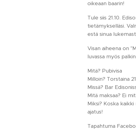
oikeaan baarin!
Tule siis 21.10. Edi
tietämykselläsi. Val
estä sinua lukemasta
Visan aiheena on "Mi
luvassa myös palkint
Mitä? Pubivisa
Milloin? Torstaina 21
Missä? Bar Edisonis
Mitä maksaa? Ei mit
Miksi? Koska kaikki 
ajatus!
Tapahtuma Faceboo