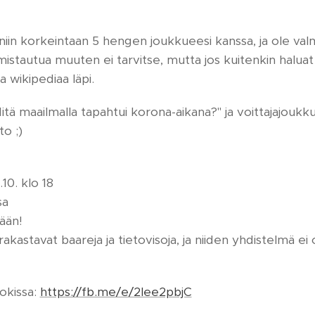
soniin korkeintaan 5 hengen joukkueesi kanssa, ja ole val
mistautua muuten ei tarvitse, mutta jos kuitenkin haluat 
 wikipediaa läpi.
tä maailmalla tapahtui korona-aikana?" ja voittajajoukk
o ;)
.10. klo 18
sa
ään!
rakastavat baareja ja tietovisoja, ja niiden yhdistelmä ei
kissa:
https://fb.me/e/2Iee2pbjC