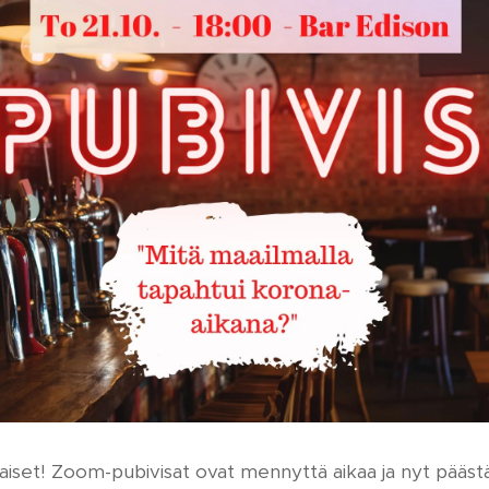
aiset! Zoom-pubivisat ovat mennyttä aikaa ja nyt pääst