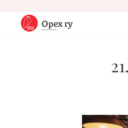
Opex
ry
21