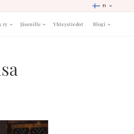
FI
 ry
Jäsenille
Yhteystiedot
Blogi
isa