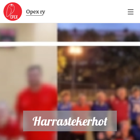
Opex
ry
Harrastekerhot