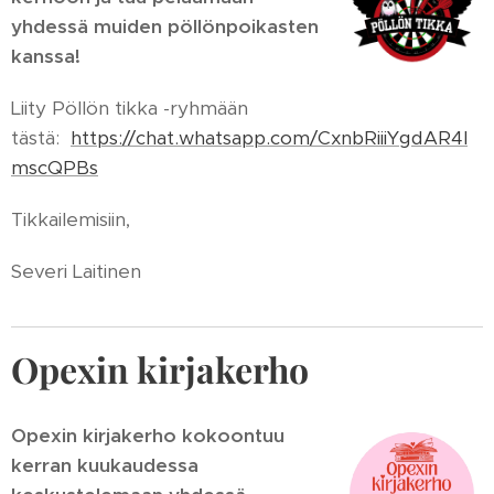
yhdessä muiden pöllönpoikasten
kanssa!
Liity Pöllön tikka -ryhmään
tästä:
https://chat.whatsapp.com/CxnbRiiiYgdAR4I
mscQPBs
Tikkailemisiin,
Severi Laitinen
Opexin kirjakerho
Opexin kirjakerho kokoontuu
kerran kuukaudessa