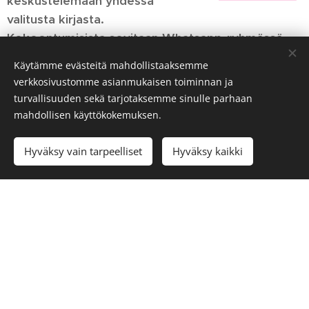
keskustelemaan yhdessä
valitusta kirjasta.
Kokoontumisista sovitaan Whatsapp-ryhmässä,
joten liity ryhmään ja osallistu tapaamisiin silloin
Käytämme evästeitä mahdollistaaksemme
kuin sinulle sopii!
verkkosivustomme asianmukaisen toiminnan ja
turvallisuuden sekä tarjotaksemme sinulle parhaan
Liity kirjakerhon ryhmään
mahdollisen käyttökokemuksen.
tästä:
https://chat.whatsapp.com/BAEddynXWQVA
YjdEh9P7ZY
Hyväksy vain tarpeelliset
Hyväksy kaikki
Lukemisiin,
Emma Suominen ja Cecilia Ollikainen
***