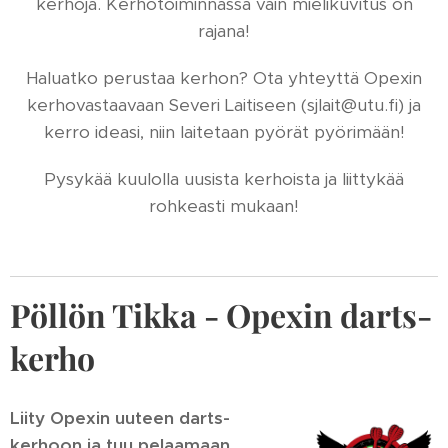
kerhoja. Kerhotoiminnassa vain mielikuvitus on
rajana!
Haluatko perustaa kerhon? Ota yhteyttä Opexin
kerhovastaavaan Severi Laitiseen (sjlait@utu.fi) ja
kerro ideasi, niin laitetaan pyörät pyörimään!
Pysykää kuulolla uusista kerhoista ja liittykää
rohkeasti mukaan!
Pöllön Tikka - Opexin darts-
kerho
Liity Opexin uuteen darts-
kerhoon ja tuu pelaamaan