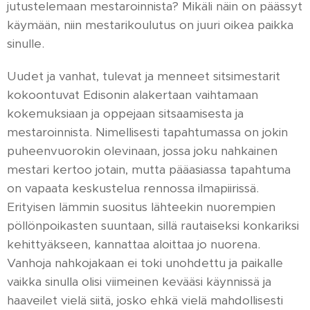
jutustelemaan mestaroinnista? Mikäli näin on päässyt
käymään, niin mestarikoulutus on juuri oikea paikka
sinulle.
Uudet ja vanhat, tulevat ja menneet sitsimestarit
kokoontuvat Edisonin alakertaan vaihtamaan
kokemuksiaan ja oppejaan sitsaamisesta ja
mestaroinnista. Nimellisesti tapahtumassa on jokin
puheenvuorokin olevinaan, jossa joku nahkainen
mestari kertoo jotain, mutta pääasiassa tapahtuma
on vapaata keskustelua rennossa ilmapiirissä.
Erityisen lämmin suositus lähteekin nuorempien
pöllönpoikasten suuntaan, sillä rautaiseksi konkariksi
kehittyäkseen, kannattaa aloittaa jo nuorena.
Vanhoja nahkojakaan ei toki unohdettu ja paikalle
vaikka sinulla olisi viimeinen kevääsi käynnissä ja
haaveilet vielä siitä, josko ehkä vielä mahdollisesti