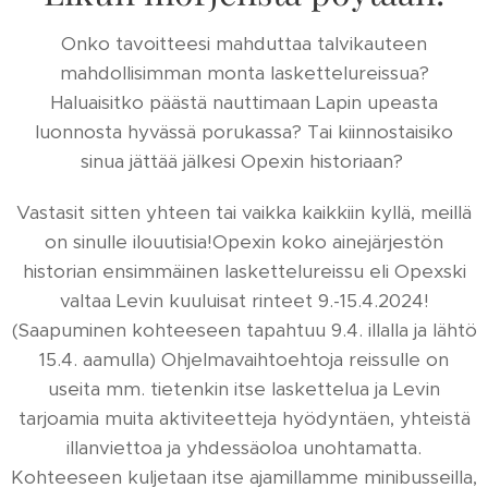
Onko tavoitteesi mahduttaa talvikauteen
mahdollisimman monta laskettelureissua?
Haluaisitko päästä nauttimaan Lapin upeasta
luonnosta hyvässä porukassa? Tai kiinnostaisiko
sinua jättää jälkesi Opexin historiaan?
Vastasit sitten yhteen tai vaikka kaikkiin kyllä, meillä
on sinulle ilouutisia!Opexin koko ainejärjestön
historian ensimmäinen laskettelureissu eli Opexski
valtaa Levin kuuluisat rinteet 9.-15.4.2024!
(Saapuminen kohteeseen tapahtuu 9.4. illalla ja lähtö
15.4. aamulla) Ohjelmavaihtoehtoja reissulle on
useita mm. tietenkin itse laskettelua ja Levin
tarjoamia muita aktiviteetteja hyödyntäen, yhteistä
illanviettoa ja yhdessäoloa unohtamatta.
Kohteeseen kuljetaan itse ajamillamme minibusseilla,