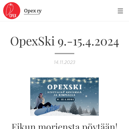
Opex
ry
OpexSki 9.-15.4.2024
14.11.2023
Eikun morjensta pöytään!