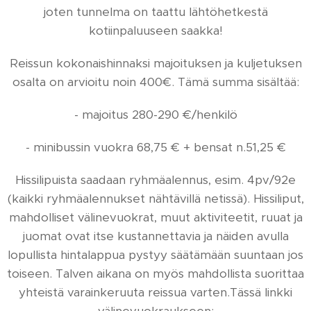
joten tunnelma on taattu lähtöhetkestä
kotiinpaluuseen saakka!
Reissun kokonaishinnaksi majoituksen ja kuljetuksen
osalta on arvioitu noin 400€. Tämä summa sisältää:
- majoitus 280-290 €/henkilö
- minibussin vuokra 68,75 € + bensat n.51,25 €
Hissilipuista saadaan ryhmäalennus, esim. 4pv/92e
(kaikki ryhmäalennukset nähtävillä netissä). Hissiliput,
mahdolliset välinevuokrat, muut aktiviteetit, ruuat ja
juomat ovat itse kustannettavia ja näiden avulla
lopullista hintalappua pystyy säätämään suuntaan jos
toiseen. Talven aikana on myös mahdollista suorittaa
yhteistä varainkeruuta reissua varten.Tässä linkki