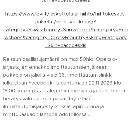
välinevuokraukseen:
https://www.levi.fi/laskettelu-ja-hiihto/hiihtokeskus-
palvelut/valinevuokraus/?
category=Ski&category=Snowboard&category=Sno
wshoes&category=Cross+country+skiing&category
=Skin+based+skis
Reissun osallistujamäärä on max 50hlö. Opexski-
järjestäjien ennakkoilmoittautumisen jälkeen
paikkoja on jäljellä vielä 36. Ilmoittautumislinkki
julkaistaan Facebook- tapahtumaan 22.11.2023 klo
18:00, joten pistä kalenteriin merkintä ja puhelimeen
herätys valmiiksi sillä paikat täytetään
ilmoittautumisjärjestyksessä!Lapin lumoa ja
minttukaakaon lämpöä odotellessa…