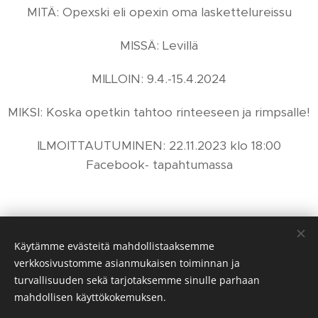
MITÄ: Opexski eli opexin oma laskettelureissu
MISSÄ: Levillä
MILLOIN: 9.4.-15.4.2024
MIKSI: Koska opetkin tahtoo rinteeseen ja rimpsalle!
ILMOITTAUTUMINEN: 22.11.2023 klo 18:00
Facebook- tapahtumassa
Käytämme evästeitä mahdollistaaksemme
verkkosivustomme asianmukaisen toiminnan ja
Assistentinkatu 5, 20500 Turku. opex(at)utu.fi
turvallisuuden sekä tarjotaksemme sinulle parhaan
© 2020 Opex ry. Kaikki oikeudet pidätetään.
Evästeet
mahdollisen käyttökokemuksen.