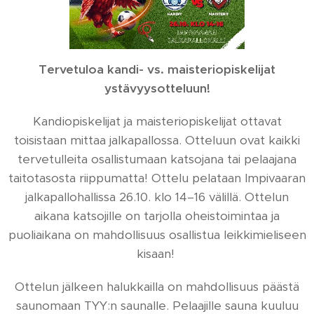
Tervetuloa kandi- vs. maisteriopiskelijat
ystävyysotteluun!
Kandiopiskelijat ja maisteriopiskelijat ottavat
toisistaan mittaa jalkapallossa. Otteluun ovat kaikki
tervetulleita osallistumaan katsojana tai pelaajana
taitotasosta riippumatta! Ottelu pelataan Impivaaran
jalkapallohallissa 26.10. klo 14–16 välillä. Ottelun
aikana katsojille on tarjolla oheistoimintaa ja
puoliaikana on mahdollisuus osallistua leikkimieliseen
kisaan!
Ottelun jälkeen halukkailla on mahdollisuus päästä
saunomaan TYY:n saunalle. Pelaajille sauna kuuluu