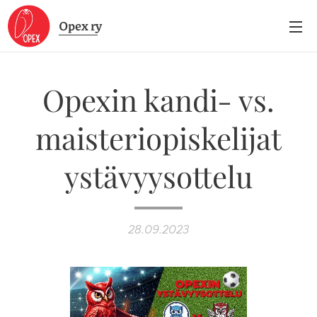
Opex
ry
Opexin kandi- vs.
maisteriopiskelijat
ystävyysottelu
28.09.2023