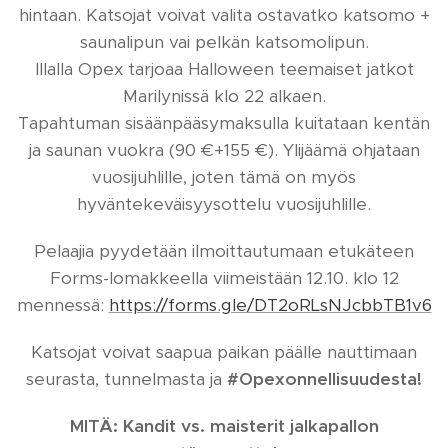
hintaan. Katsojat voivat valita ostavatko katsomo +
saunalipun vai pelkän katsomolipun.
Illalla Opex tarjoaa Halloween teemaiset jatkot
Marilynissä klo 22 alkaen.
Tapahtuman sisäänpääsymaksulla kuitataan kentän
ja saunan vuokra (90 €+155 €). Ylijäämä ohjataan
vuosijuhlille, joten tämä on myös
hyväntekeväisyysottelu vuosijuhlille.
Pelaajia pyydetään ilmoittautumaan etukäteen
Forms-lomakkeella viimeistään 12.10. klo 12
mennessä:
https://forms.gle/DT2oRLsNJcbbTB1v6
Katsojat voivat saapua paikan päälle nauttimaan
seurasta, tunnelmasta ja
#Opexonnellisuudesta!
MITÄ: Kandit vs. maisterit jalkapallon