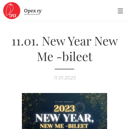
Opex
ry
11.01. New Year New
Me -bileet
11.01.2023