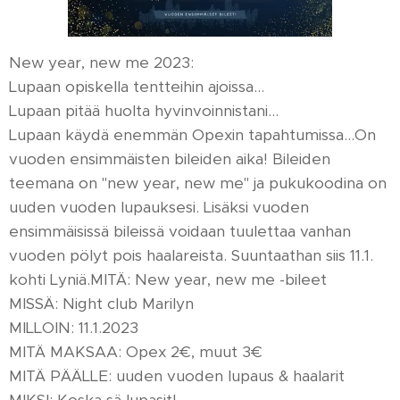
New year, new me 2023:
Lupaan opiskella tentteihin ajoissa...
Lupaan pitää huolta hyvinvoinnistani...
Lupaan käydä enemmän Opexin tapahtumissa...On
vuoden ensimmäisten bileiden aika! Bileiden
teemana on "new year, new me" ja pukukoodina on
uuden vuoden lupauksesi. Lisäksi vuoden
ensimmäisissä bileissä voidaan tuulettaa vanhan
vuoden pölyt pois haalareista. Suuntaathan siis 11.1.
kohti Lyniä.MITÄ: New year, new me -bileet
MISSÄ: Night club Marilyn
MILLOIN: 11.1.2023
MITÄ MAKSAA: Opex 2€, muut 3€
MITÄ PÄÄLLE: uuden vuoden lupaus & haalarit