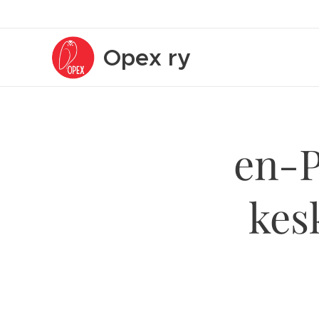
Opex
ry
en-P
kesk