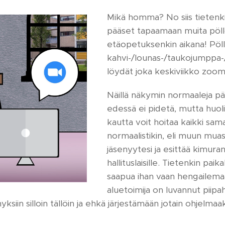
Mikä homma? No siis tietenki
pääset tapaamaan muita pöll
etäopetuksenkin aikana! Pöl
kahvi-/lounas-/taukojumppa-
löydät joka keskiviikko zoomis
Näillä näkymin normaaleja p
edessä ei pidetä, mutta huol
kautta voit hoitaa kaikki sama
normaalistikin, eli muun mua
jäsenyytesi ja esittää kimura
hallituslaisille. Tietenkin pai
saapua ihan vaan hengailema
aluetoimija on luvannut piip
siin silloin tällöin ja ehkä järjestämään jotain ohjelmaak