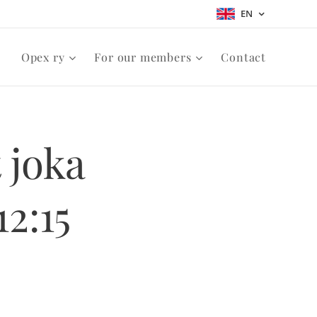
EN
Opex ry
For our members
Contact
 joka
12:15