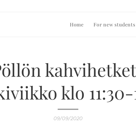
Home
For new students
öllön kahvihetket
iviikko klo 11:30-
09/09/2020