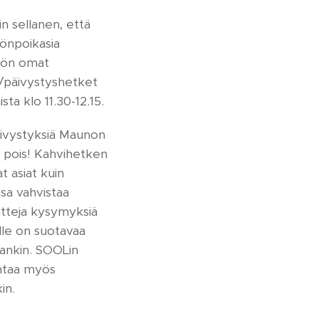
n sellanen, että
önpoikasia
lön omat
/päivystyshetket
ta klo 11.30-12.15.
äivystyksiä Maunon
i pois! Kahvihetken
t asiat kuin
ssa vahvistaa
ntteja kysymyksiä
kalle on suotavaa
ankin. SOOLin
ahtaa myös
in.