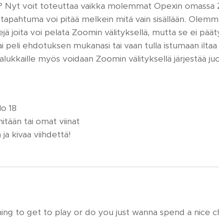
? Nyt voit toteuttaa vaikka molemmat Opexin omassa Zo
apahtuma voi pitää melkein mitä vain sisällään. Olemme 
lejä joita voi pelata Zoomin välityksellä, mutta se ei pää
i peli ehdotuksen mukanasi tai vaan tulla istumaan ilta
alukkaille myös voidaan Zoomin välityksellä järjestää ju
lo 18
tään tai omat viinat
ja kivaa viihdettä!
hing to get to play or do you just wanna spend a nice ch