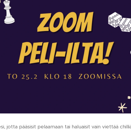
 jotta pääsisit pelaamaan tai haluaisit vain viettää chilli