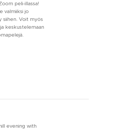
om peli-illassa!
valmiiksi jo
ty siihen. Voit myös
a ja keskustelemaan
omapelejä.
ill evening with