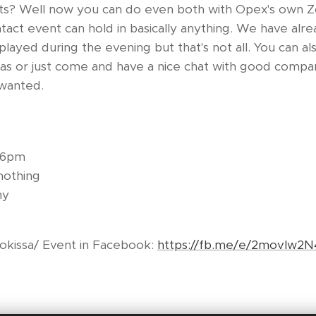
ts? Well now you can do even both with Opex's own 
tact event can hold in basically anything. We have al
layed during the evening but that's not all. You can a
s or just come and have a nice chat with good compa
 wanted.
 6pm
nothing
ny
kissa/ Event in Facebook:
https://fb.me/e/2movIw2N