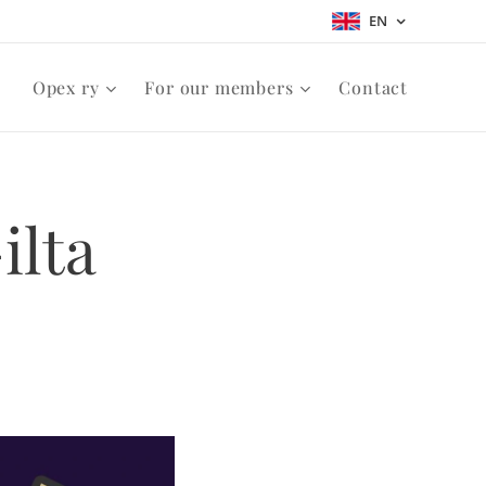
EN
Opex ry
For our members
Contact
ilta