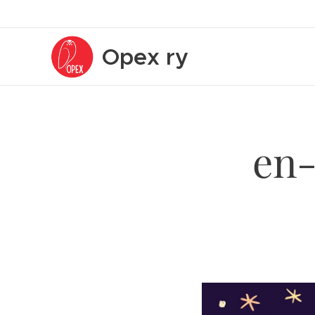
Opex
ry
en-