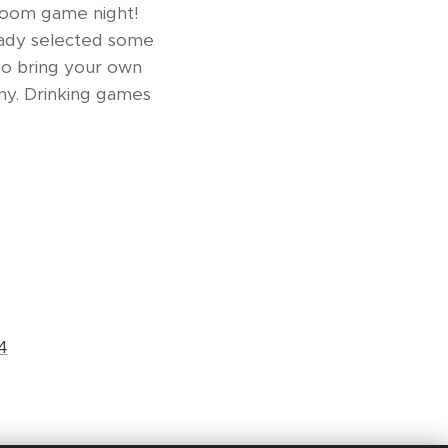
Zoom game night!
ready selected some
lso bring your own
ny. Drinking games
4