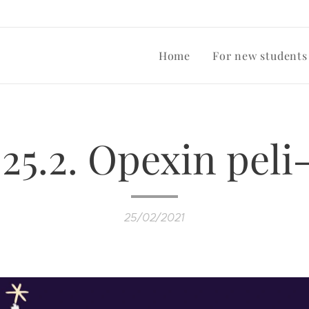
Home
For new students
25.2. Opexin peli-
25/02/2021